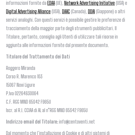
informazioni fornite da
EDAA
(UE),
Network Advertising Initiative
(USA) e
Digital Advertising Alliance
(USA),
DAAC
(Canada),
DDAI
(Giappone) o altri
servizi analoghi. Con questi servizi è possibile gestire le preferenze di
tracciamento della maggior parte degli strumenti pubblicitari. Il
Titolare, pertanto, consiglia agli Utenti di utilizzare tali risorse in
aggiunta alle informazioni fornite dal presente documento.
Titolare del Trattamento dei Dati
Roggero Miranda
Corso R. Marenco 103
15067 Novi Ligure
P.Iva 02264830064
C.F. RGG MND 65S42 F965U
Iscr. al R.I. CCIAA di AL al n°RGG MND 65S42 F965U
Indirizzo email del Titolare:
info@centoventi.net
Dal momento che l’installazione di Cookie e di altri sistemi di